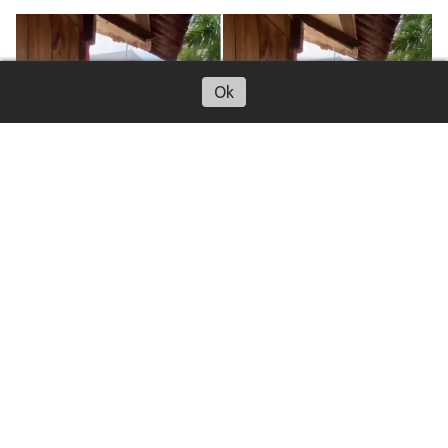
Ok
Captan a presunto empleado de
Castores llevándose una iguana en
Tuxpan
Actualidad
08 de agosto de 2026
Redacción
En las imágenes se observa cómo el hombre somete al
reptil y posteriormente lo introduce a la fuerza en el
camión de la empresa