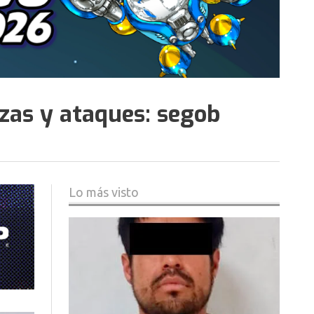
azas y ataques: segob
Lo más visto