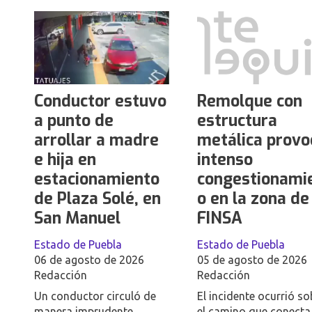
Conductor estuvo
Remolque con
a punto de
estructura
arrollar a madre
metálica provo
e hija en
intenso
estacionamiento
congestionami
de Plaza Solé, en
o en la zona de
San Manuel
FINSA
Estado de Puebla
Estado de Puebla
06 de agosto de 2026
05 de agosto de 2026
Redacción
Redacción
Un conductor circuló de
El incidente ocurrió so
manera imprudente
el camino que conecta