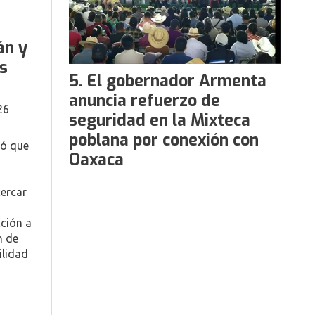
án y
s
El gobernador Armenta
anuncia refuerzo de
26
seguridad en la Mixteca
poblana por conexión con
ló que
Oaxaca
ercar
cción a
n de
ilidad