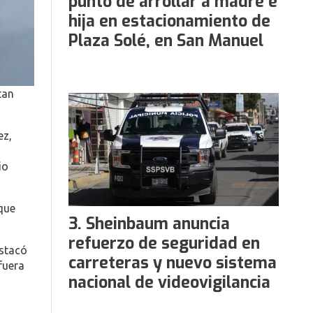
punto de arrollar a madre e
hija en estacionamiento de
Plaza Solé, en San Manuel
tan
ez,
io
que
Sheinbaum anuncia
refuerzo de seguridad en
estacó
carreteras y nuevo sistema
fuera
nacional de videovigilancia