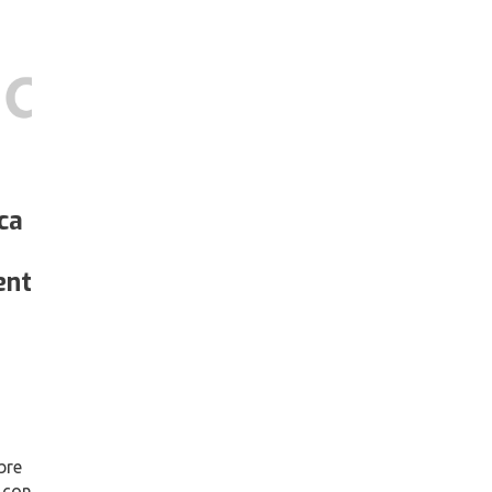
ca
ent
bre
 con