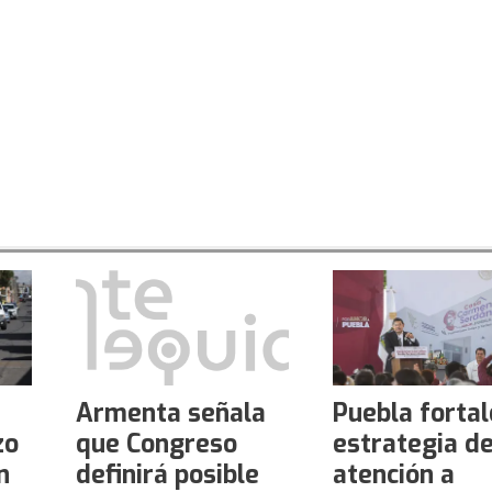
Armenta señala
Puebla forta
zo
que Congreso
estrategia d
n
definirá posible
atención a