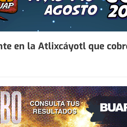
nte en la Atlixcáyotl que cob