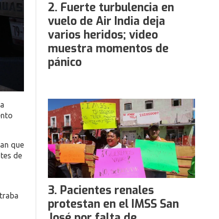
Fuerte turbulencia en
vuelo de Air India deja
varios heridos; video
muestra momentos de
pánico
la
ento
ran que
tes de
Pacientes renales
ntraba
protestan en el IMSS San
José por falta de