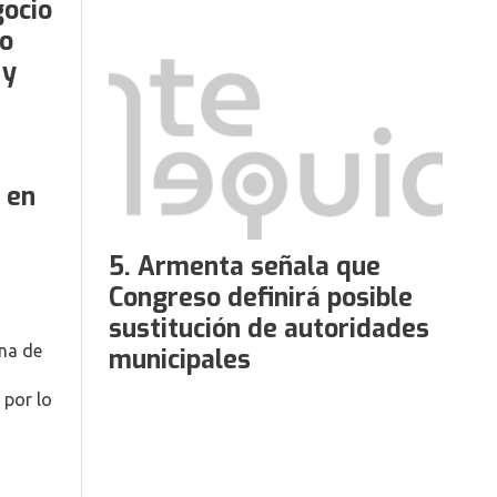
gocio
o
 y
 en
Armenta señala que
Congreso definirá posible
sustitución de autoridades
una de
municipales
 por lo