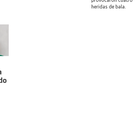
provocaron cuatro
heridas de bala.
a
do