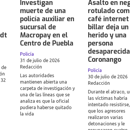
Investigan
Asalto en ne
muerte de una
rotulado com
policía auxiliar en
café internet
sucursal de
billar deja un
ldt
Macropay en el
herido y una
Centro de Puebla
persona
desaparecida
Policía
Coronango
31 de julio de 2026
Redacción
4 de
Policía
ión
Las autoridades
30 de julio de 2026
 32
mantienen abierta una
Redacción
carpeta de investigación y
Durante el atraco, 
una de las líneas que se
las víctimas habría
analiza es que la oficial
intentado resistirse,
pudiera haberse quitado
que los agresores
la vida
realizaron varias
detonaciones y le