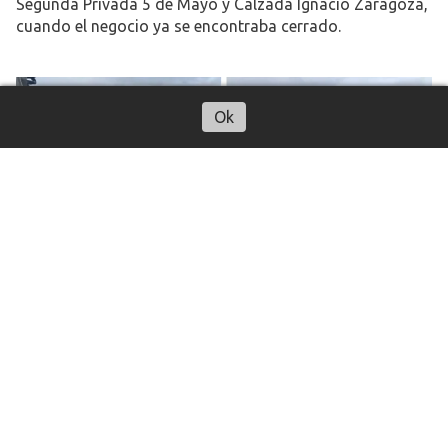
Segunda Privada 5 de Mayo y Calzada Ignacio Zaragoza,
cuando el negocio ya se encontraba cerrado.
Ok
Volcadura de tráiler en Axapusco
desata actos de rapiña sobre la
México–Tulancingo
Nación
04 de agosto de 2026
Redacción