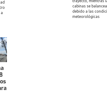
trayecto, mientras l
idad
cabinas se balance
tro
debido a las condic
 a
meteorológicas
ma
8
dos
ara