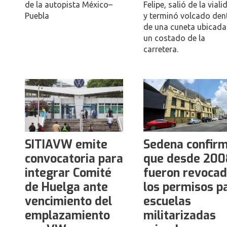
de la autopista México–
Felipe, salió de la vial
Puebla
y terminó volcado den
de una cuneta ubicada
un costado de la
carretera.
SITIAVW emite
Sedena confir
convocatoria para
que desde 200
integrar Comité
fueron revoca
de Huelga ante
los permisos p
vencimiento del
escuelas
emplazamiento
militarizadas