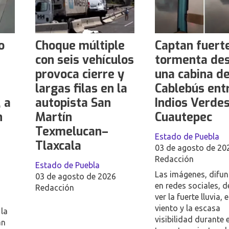
o
Choque múltiple
Captan fuert
con seis vehículos
tormenta de
provoca cierre y
una cabina de
largas filas en la
Cablebús ent
 a
autopista San
Indios Verdes
n
Martín
Cuautepec
Texmelucan–
Estado de Puebla
Tlaxcala
03 de agosto de 20
Redacción
Estado de Puebla
Las imágenes, difu
03 de agosto de 2026
en redes sociales, d
Redacción
ver la fuerte lluvia, e
viento y la escasa
 la
visibilidad durante e
an