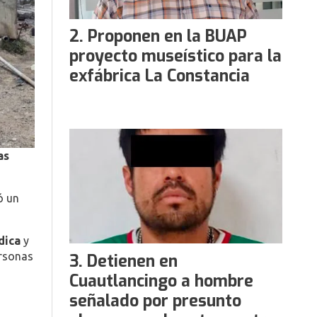
Proponen en la BUAP
proyecto museístico para la
exfábrica La Constancia
as
ó un
édica
y
ersonas
Detienen en
Cuautlancingo a hombre
señalado por presunto