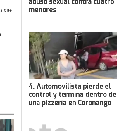
abuso sexual contra cuatro
menores
es que
a
Automovilista pierde el
control y termina dentro de
una pizzería en Coronango