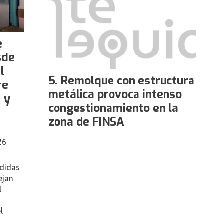
e
sde
l
Remolque con estructura
re
metálica provoca intenso
 y
congestionamiento en la
zona de FINSA
26
ndidas
ejan
l
l